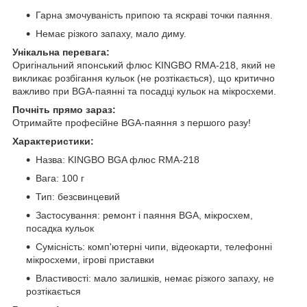
Гарна змочуваність припою та яскраві точки паяння.
Немає різкого запаху, мало диму.
Унікальна перевага:
Оригінальний японський флюс KINGBO RMA-218, який не
викликає розбігання кульок (не розтікається), що критично
важливо при BGA-паянні та посадці кульок на мікросхеми.
Почніть прямо зараз:
Отримайте професійне BGA-паяння з першого разу!
Характеристики:
Назва: KINGBO BGA флюс RMA-218
Вага: 100 г
Тип: безсвинцевий
Застосування: ремонт і паяння BGA, мікросхем,
посадка кульок
Сумісність: комп'ютерні чипи, відеокарти, телефонні
мікросхеми, ігрові приставки
Властивості: мало залишків, немає різкого запаху, не
розтікається