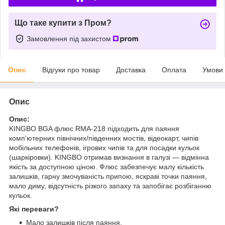
Що таке купити з Пром?
Замовлення під захистом
Опис
Відгуки про товар
Доставка
Оплата
Умови
Опис
Опис:
KINGBO BGA флюс RMA-218 підходить для паяння
комп'ютерних північних/південних мостів, відеокарт, чипів
мобільних телефонів, ігрових чипів та для посадки кульок
(шаркіровки). KINGBO отримав визнання в галузі — відмінна
якість за доступною ціною. Флюс забезпечує малу кількість
залишків, гарну змочуваність припою, яскраві точки паяння,
мало диму, відсутність різкого запаху та запобігає розбіганню
кульок.
Які переваги?
Мало залишків після паяння.