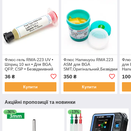
Флюс-гель RMA-223 UV •
Флюс Hanwuyou RMA 223
Флю
Шприц 10 мл • Для BGA,
ASM для BGA
для 
QFP, CSP • Безвідмивний
SMT,Оригінальний,Безвідмивний
Hanw
100 г
• Шп
36
350
100
₴
₴
Купити
Купити
Акційні пропозиції та новинки
–36%
–13%