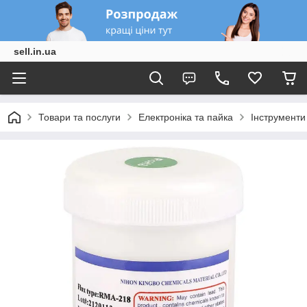
sell.in.ua
Товари та послуги
Електроніка та пайка
Інструменти