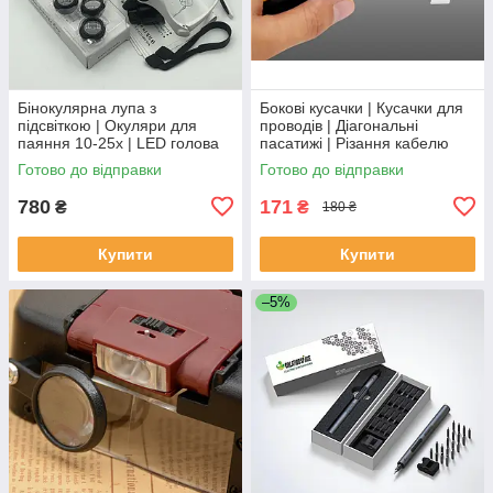
Бінокулярна лупа з
Бокові кусачки | Кусачки для
підсвіткою | Окуляри для
проводів | Діагональні
паяння 10-25x | LED голова
пасатижі | Різання кабелю
лупа | Збільшення 10x 15x
Готово до відправки
Готово до відправки
20x 25x
780
171
₴
₴
180 ₴
Купити
Купити
–5%