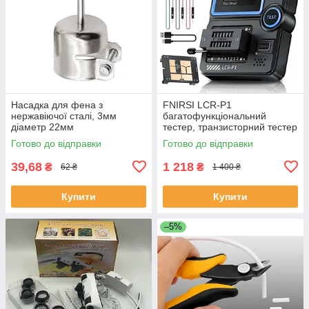
Насадка для фена з
FNIRSI LCR-P1
нержавіючої сталі, 3мм
багатофункціональний
діаметр 22мм
тестер, транзисторний тестер
LCR ESR, тестер компонентів
Готово до відправки
Готово до відправки
MOSFET JFET, LCR метр з ІК
декодером,
39,68
1 218
₴
₴
62 ₴
1 400 ₴
Купити
Купити
–5%