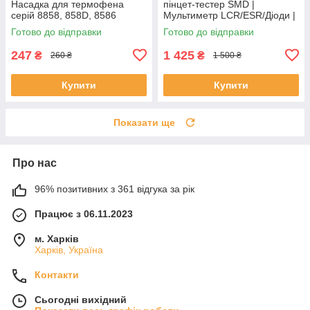
Насадка для термофена
пінцет-тестер SMD |
серій 8858, 858D, 8586
Мультиметр LCR/ESR/Діоди |
1.14" екран
Готово до відправки
Готово до відправки
247
1 425
₴
₴
260 ₴
1 500 ₴
Купити
Купити
Показати ще
Про нас
96% позитивних з 361 відгука за рік
Працює з 06.11.2023
м. Харків
Харків, Україна
Контакти
Сьогодні вихідний