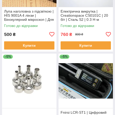
Лупа наголовна з підсвіткою |
Електрична викрутка |
HIS 9001A 4 лінзи |
Creationspace CS0101C | 20
Бінокулярний мікроскоп | Для
біт | Сталь S2 | 0.3 Н·м
майстрів
Готово до відправки
Готово до відправки
500
760
₴
₴
800 ₴
Купити
Купити
–5%
–5%
Fnirsi LCR-ST1 | Цифровий