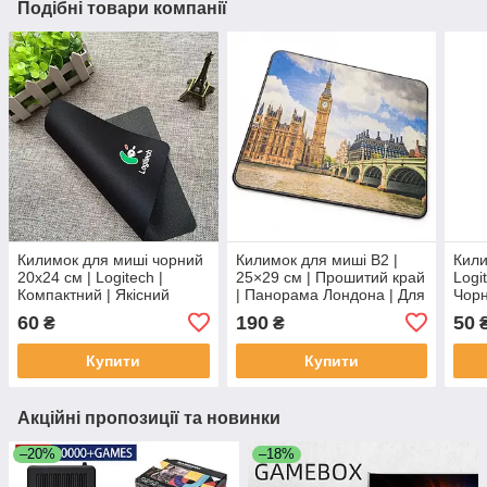
Подібні товари компанії
Килимок для миші чорний
Килимок для миші B2 |
Кили
20x24 см | Logitech |
25×29 см | Прошитий край
Logi
Компактний | Якісний
| Панорама Лондона | Для
Чорн
матеріал
офісу та ігор
60
190
50
₴
₴
Купити
Купити
Акційні пропозиції та новинки
–20%
–18%