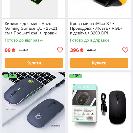
Килимок для миші Razer
Ігрова миша iMice X7 •
Gaming Surface Q1 • 25x21
Проводова • Жовта • RGB-
см • Прошиті краї • Ігровий
підсвітка • 3200 DPI
антистатик
Готово до відправки
Готово до відправки
99
396
₴
₴
110 ₴
440 ₴
Купити
Купити
–10%
–10%