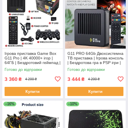
Ігрова приставка Game Box
G11 PRO 64Gb Двохсистемна
G11 Pro | 4K 40000+ ігор |
ТВ приставка | Ігрова консоль
64ГБ | Бездротовий геймпад |
| Бездротова гра в PSP ігри |
Smart TV
4000+ ігор
Готово до відправки
Готово до відправки
3 360
3 444
₴
₴
4 200 ₴
4 200 ₴
Купити
Купити
–16%
–10%