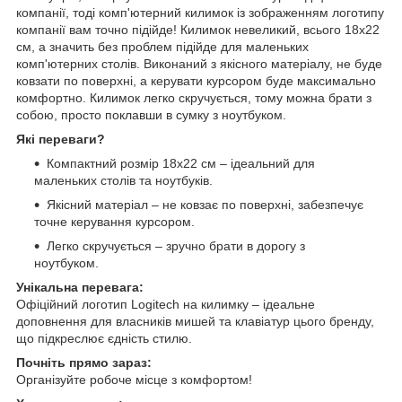
компанії, тоді комп'ютерний килимок із зображенням логотипу
компанії вам точно підійде! Килимок невеликий, всього 18х22
см, а значить без проблем підійде для маленьких
комп'ютерних столів. Виконаний з якісного матеріалу, не буде
ковзати по поверхні, а керувати курсором буде максимально
комфортно. Килимок легко скручується, тому можна брати з
собою, просто поклавши в сумку з ноутбуком.
Які переваги?
Компактний розмір 18x22 см – ідеальний для
маленьких столів та ноутбуків.
Якісний матеріал – не ковзає по поверхні, забезпечує
точне керування курсором.
Легко скручується – зручно брати в дорогу з
ноутбуком.
Унікальна перевага:
Офіційний логотип Logitech на килимку – ідеальне
доповнення для власників мишей та клавіатур цього бренду,
що підкреслює єдність стилю.
Почніть прямо зараз:
Організуйте робоче місце з комфортом!