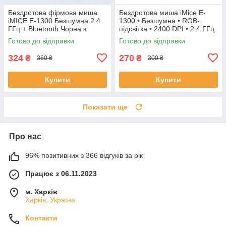
Бездротова фірмова миша
Бездротова миша iMice E-
iMICE Е-1300 Безшумна 2.4
1300 • Безшумна • RGB-
ГГц + Bluetooth Чорна з
підсвітка • 2400 DPI • 2.4 ГГц
підсвіткою 2,4G
Готово до відправки
Готово до відправки
324
270
₴
₴
360 ₴
300 ₴
Купити
Купити
Показати ще
Про нас
96% позитивних з 366 відгуків за рік
Працює з 06.11.2023
м. Харків
Харків, Україна
Контакти