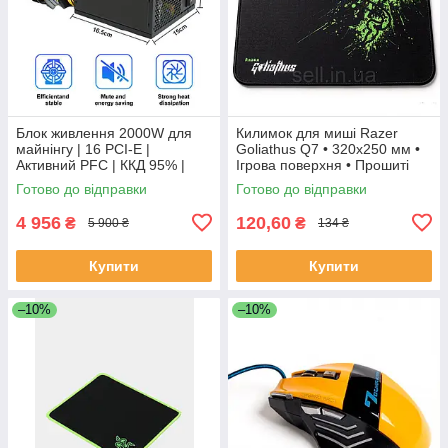
Блок живлення 2000W для
Килимок для миші Razer
майнінгу | 16 PCI-E |
Goliathus Q7 • 320x250 мм •
Активний PFC | ККД 95% |
Ігрова поверхня • Прошиті
ASIC/GPU
краї
Готово до відправки
Готово до відправки
4 956
120,60
₴
₴
5 900 ₴
134 ₴
Купити
Купити
–10%
–10%