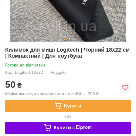
Килимок для миші Logitech | Чорний 18x22 см
| Компактний | Для ноутбука
Готово до відправки
Код: Logitech18x22
Роздріб
50
₴
Мінімальна сума замовлення на сайті — 500 ₴
Купити
або
Купити з