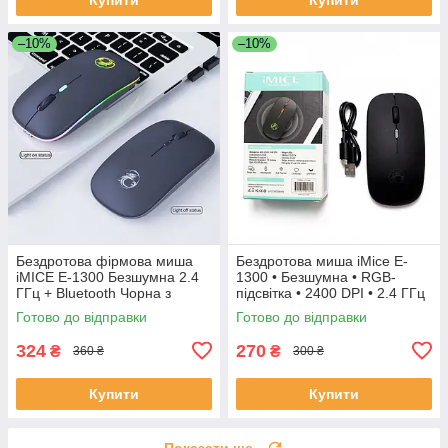
–10%
–10%
Бездротова фірмова миша
Бездротова миша iMice E-
iMICE Е-1300 Безшумна 2.4
1300 • Безшумна • RGB-
ГГц + Bluetooth Чорна з
підсвітка • 2400 DPI • 2.4 ГГц
підсвіткою 2,4G
Готово до відправки
Готово до відправки
324
270
₴
₴
360 ₴
300 ₴
Купити
Купити
Показати ще