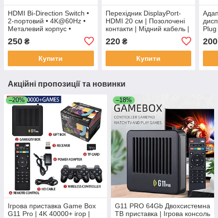
HDMI Bi-Direction Switch •
Перехідник DisplayPort-
Адап
2-портовий • 4K@60Hz •
HDMI 20 см | Позолочені
дисп
Металевий корпус •
контакти | Мідний кабель |
Plug
Plug&Play
FullHD 1080p
загл
250
220
200
₴
₴
Купити
Купити
Акційні пропозиції та новинки
–20%
–18%
Ігрова приставка Game Box
G11 PRO 64Gb Двохсистемна
G11 Pro | 4K 40000+ ігор |
ТВ приставка | Ігрова консоль