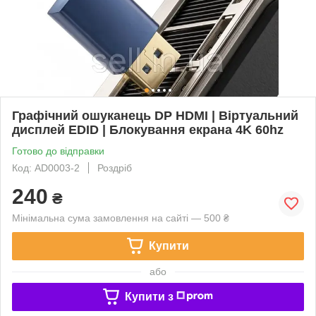
Графічний ошуканець DP HDMI | Віртуальний
дисплей EDID | Блокування екрана 4K 60hz
Готово до відправки
Код: AD0003-2
Роздріб
240
₴
Мінімальна сума замовлення на сайті — 500 ₴
Купити
або
Купити з