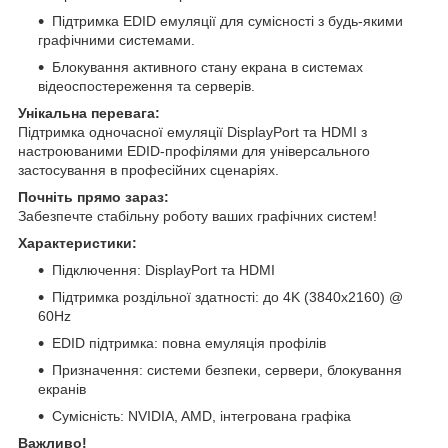
Підтримка EDID емуляції для сумісності з будь-якими
графічними системами.
Блокування активного стану екрана в системах
відеоспостереження та серверів.
Унікальна перевага:
Підтримка одночасної емуляції DisplayPort та HDMI з
настроюваними EDID-профілями для універсального
застосування в професійних сценаріях.
Почніть прямо зараз:
Забезпечте стабільну роботу ваших графічних систем!
Характеристики:
Підключення: DisplayPort та HDMI
Підтримка роздільної здатності: до 4K (3840x2160) @
60Hz
EDID підтримка: повна емуляція профілів
Призначення: системи безпеки, сервери, блокування
екранів
Сумісність: NVIDIA, AMD, інтегрована графіка
Важливо!