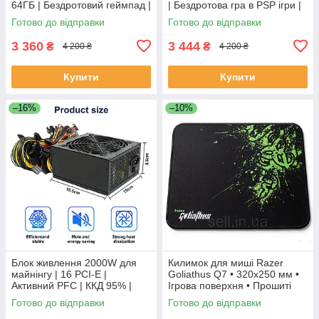
64ГБ | Бездротовий геймпад |
| Бездротова гра в PSP ігри |
Smart TV
4000+ ігор
Готово до відправки
Готово до відправки
3 360
3 444
₴
₴
4 200 ₴
4 200 ₴
Купити
Купити
–16%
–10%
Блок живлення 2000W для
Килимок для миші Razer
майнінгу | 16 PCI-E |
Goliathus Q7 • 320x250 мм •
Активний PFC | ККД 95% |
Ігрова поверхня • Прошиті
ASIC/GPU
краї
Готово до відправки
Готово до відправки