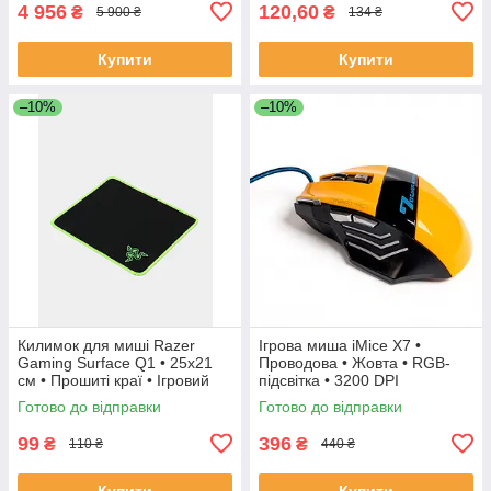
4 956
120,60
₴
₴
5 900 ₴
134 ₴
Купити
Купити
–10%
–10%
Килимок для миші Razer
Ігрова миша iMice X7 •
Gaming Surface Q1 • 25x21
Проводова • Жовта • RGB-
см • Прошиті краї • Ігровий
підсвітка • 3200 DPI
антистатик
Готово до відправки
Готово до відправки
99
396
₴
₴
110 ₴
440 ₴
Купити
Купити