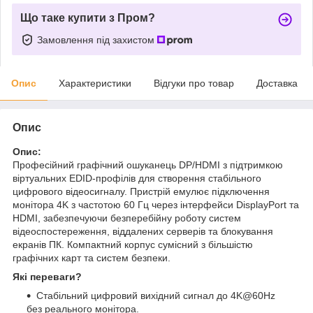
Що таке купити з Пром?
Замовлення під захистом
Опис
Характеристики
Відгуки про товар
Доставка
Опис
Опис:
Професійний графічний ошуканець DP/HDMI з підтримкою
віртуальних EDID-профілів для створення стабільного
цифрового відеосигналу. Пристрій емулює підключення
монітора 4K з частотою 60 Гц через інтерфейси DisplayPort та
HDMI, забезпечуючи безперебійну роботу систем
відеоспостереження, віддалених серверів та блокування
екранів ПК. Компактний корпус сумісний з більшістю
графічних карт та систем безпеки.
Які переваги?
Стабільний цифровий вихідний сигнал до 4K@60Hz
без реального монітора.