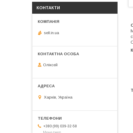
КОНТАКТИ
M
sell.in.ua
с
О
К
Оліксей
Т
Харків, Україна
+380 (99) 039-32-58
Менеджер