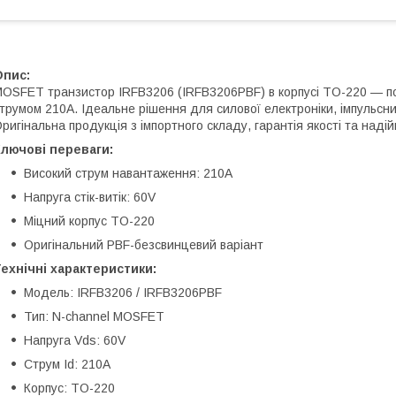
Опис:
OSFET транзистор IRFB3206 (IRFB3206PBF) в корпусі TO-220 — по
трумом 210A. Ідеальне рішення для силової електроніки, імпульс
ригінальна продукція з імпортного складу, гарантія якості та надій
лючові переваги:
Високий струм навантаження: 210A
Напруга стік-витік: 60V
Міцний корпус TO-220
Оригінальний PBF-безсвинцевий варіант
ехнічні характеристики:
Модель: IRFB3206 / IRFB3206PBF
Тип: N-channel MOSFET
Напруга Vds: 60V
Струм Id: 210A
Корпус: TO-220