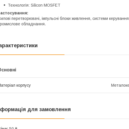
Технологія: Silicon MOSFET
Застосування:
илові перетворювачі, імпульсні блоки живлення, системи керування
ромислове обладнання.
арактеристики
Основні
атеріал корпусу
Металоке
нформація для замовлення
іна:
50 ₴