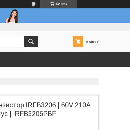
Кошик
Кошик
зистор IRFB3206 | 60V 210A
пус | IRFB3206PBF