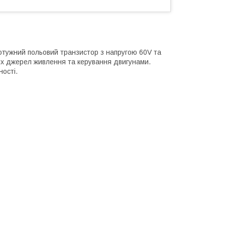
тужний польовий транзистор з напругою 60V та
них джерел живлення та керування двигунами.
ності.