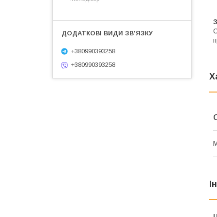
С
п
+380990393258
+380990393258
Х
М
І
Ц