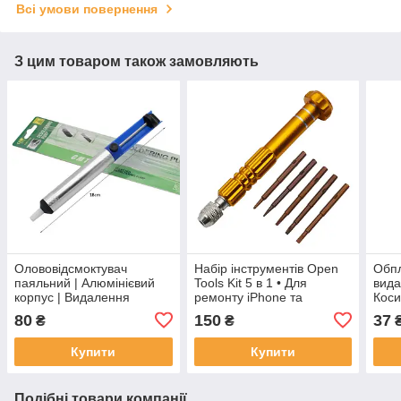
Всі умови повернення
З цим товаром також замовляють
Олововідсмоктувач
Набір інструментів Open
Обп
паяльний | Алюмінієвий
Tools Kit 5 в 1 • Для
вид
корпус | Видалення
ремонту iPhone та
Коси
припою | Компактний
електроніки • Професійні
мм.,
80
150
37
₴
₴
дизайн
відвертки
Купити
Купити
Подібні товари компанії