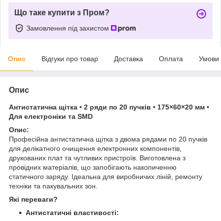
Що таке купити з Пром?
Замовлення під захистом
Опис
Відгуки про товар
Доставка
Оплата
Умови
Опис
Антистатична щітка • 2 ряди по 20 пучків • 175×60×20 мм •
Для електроніки та SMD
Опис:
Професійна антистатична щітка з двома рядами по 20 пучків
для делікатного очищення електронних компонентів,
друкованих плат та чутливих пристроїв. Виготовлена з
провідних матеріалів, що запобігають накопиченню
статичного заряду. Ідеальна для виробничих ліній, ремонту
техніки та пакувальних зон.
Які переваги?
Антистатичні властивості: