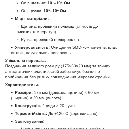
Опір щетини:
10⁷–10⁸ Ом
.
Опір ручки:
10⁵–10⁶ Ом
.
Міцні матеріали:
Щетина: провідний поліамід (стійкість до
високих температур).
Ручка: провідний поліпропілен.
Універсальність:
Очищення SMD-компонентів, плат,
оптики, пакувальних поверхонь.
Унікальна перевага:
Поєднання великого розміру (175×60×20 мм) та точних
антистатичних властивостей забезпечує безпечне
прибирання без ризику пошкодження мікроелектроніки.
Характеристики:
Розміри:
175 мм (довжина щетини) × 60 мм
(ширина) × 20 мм (висота).
Конструкція:
2 ряди × 20 пучків.
Термостійкість:
До +120°C (короткочасно).
Застосування:
Чистка друкованих плат, мікросхем, роз’ємів.