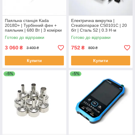
Паяльна станція Kada
Електрична викрутка |
2018D+ | Турбінний фен +
Creationspace CS0101C | 20
паяльник | 680 Вт | 3 комірки
біт | Сталь S2 | 0.3 Н·м
пам'яті
Готово до відправки
Готово до відправки
3 060
752
₴
₴
3 400 ₴
800 ₴
Купити
Купити
–5%
–5%