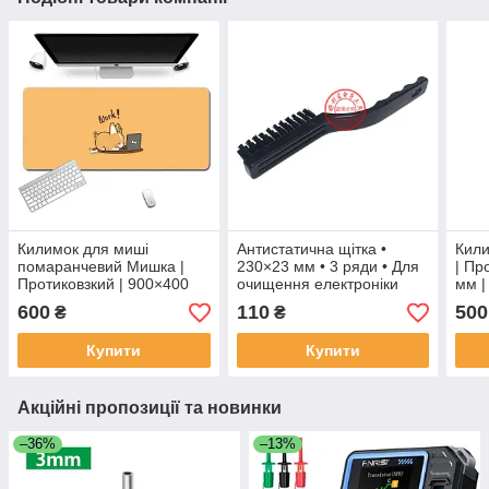
Килимок для миші
Антистатична щітка •
Кили
помаранчевий Мишка |
230×23 мм • 3 ряди • Для
| Пр
Протиковзкий | 900×400
очищення електроніки
мм |
мм | Прошиті краї | Ігровий
офіс
600
110
500
₴
₴
Купити
Купити
Акційні пропозиції та новинки
–36%
–13%