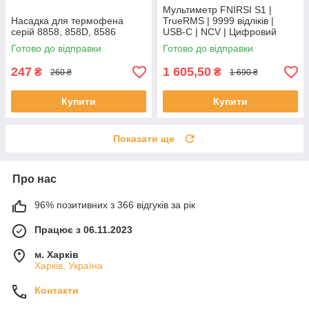
Мультиметр FNIRSI S1 |
Насадка для термофена
TrueRMS | 9999 відліків |
серій 8858, 858D, 8586
USB-C | NCV | Цифровий
Готово до відправки
Готово до відправки
247
1 605,50
₴
₴
260 ₴
1 690 ₴
Купити
Купити
Показати ще
Про нас
96% позитивних з 366 відгуків за рік
Працює з 06.11.2023
м. Харків
Харків, Україна
Контакти