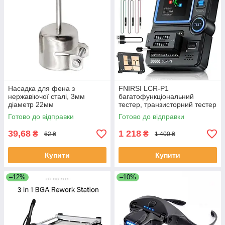
Насадка для фена з
FNIRSI LCR-P1
нержавіючої сталі, 3мм
багатофункціональний
діаметр 22мм
тестер, транзисторний тестер
LCR ESR, тестер компонентів
Готово до відправки
Готово до відправки
MOSFET JFET, LCR метр з ІК
декодером,
39,68
1 218
₴
₴
62 ₴
1 400 ₴
Купити
Купити
–12%
–10%