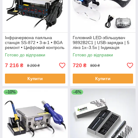
Інфрачервона паяльна
Головний LED-збільшувач
станція SS-872 • 3-в-1 • BGA
9892B2C1 | USB-зарядка | 5
ремонт • Цифровий контроль
лінз 1x–3.5x | Індикація
заряду | Для ремонту
Готово до відправки
Готово до відправки
7 216
720
₴
₴
8 200 ₴
800 ₴
Купити
Купити
–10%
–6%