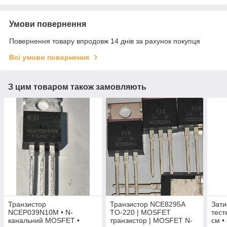
Умови повернення
Повернення товару впродовж 14 днів за рахунок покупця
Всі умови повернення
З цим товаром також замовляють
Транзистор
Транзистор NCE8295A
Зати
NCEP039N10M • N-
TO-220 | MOSFET
тест
канальний MOSFET •
транзистор | MOSFET N-
см •