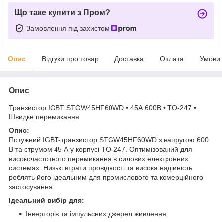
Що таке купити з Пром?
Замовлення під захистом
Опис
Відгуки про товар
Доставка
Оплата
Умови
Опис
Транзистор IGBT STGW45HF60WD • 45А 600В • TO-247 •
Швидке перемикання
Опис:
Потужний IGBT-транзистор STGW45HF60WD з напругою 600
В та струмом 45 А у корпусі TO-247. Оптимізований для
високочастотного перемикання в силових електронних
системах. Низькі втрати провідності та висока надійність
роблять його ідеальним для промислового та комерційного
застосування.
Ідеальний вибір для:
Інверторів та імпульсних джерел живлення.