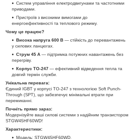
Систем управління електродвигунами та частотними
приводами.
Пристроїв з високими вимогами до
енергоефективності та теплового режиму.
Чому це працює?
Висока напруга 600 В
— стійкість до перевантажень
у силових ланцюгах.
Струм 45 А
— підтримка потужних навантажень без
перегріву.
Корпус TO-247
— ефективний відведення тепла та
довгий термін служби.
Унікальна перевага:
Єдиний IGBT у корпусі TO-247 з технологією Soft Punch-
Through (SPT), що забезпечує мінімальні втрати при
перемиканні.
Почніть прямо зараз:
Модернізуйте ваші силові системи з надійним транзистором
STGW45HF60WD!
Характеристики:
Модель: STGW45HF60WD.