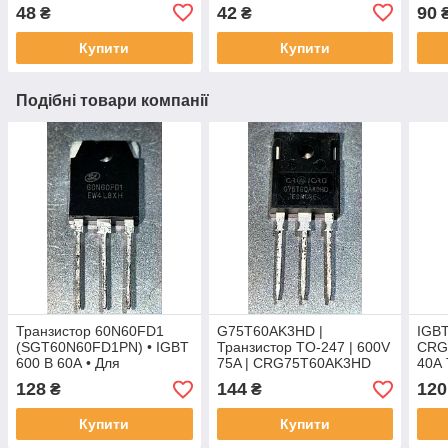
100V 135A • Низький
канальний | Силовий
плас
48
42
90
₴
₴
RDS(on)
транзистор | TO-220
корпус
Купити
Купити
Подібні товари компанії
Транзистор 60N60FD1
G75T60AK3HD |
IGBT
(SGT60N60FD1PN) • IGBT
Транзистор TO-247 | 600V
CRG
600 В 60А • Для
75A | CRG75T60AK3HD
40А
інверторних зварювальних
128
144
120
₴
₴
апаратів
Купити
Купити