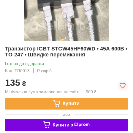
Транзистор IGBT STGW45HF60WD • 45А 600В •
TO-247 • Швидке перемикання
Готово до відправки
Код: TR0013
Роздріб
135
₴
Мінімальна сума замовлення на сайті — 500 ₴
Купити
або
Купити з