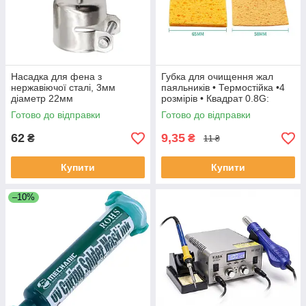
Насадка для фена з
Губка для очищення жал
нержавіючої сталі, 3мм
паяльників • Термостійка •4
діаметр 22мм
розмірів • Квадрат 0.8G:
58×58×1.4 мм
Готово до відправки
Готово до відправки
62
9,35
₴
₴
11 ₴
Купити
Купити
–10%