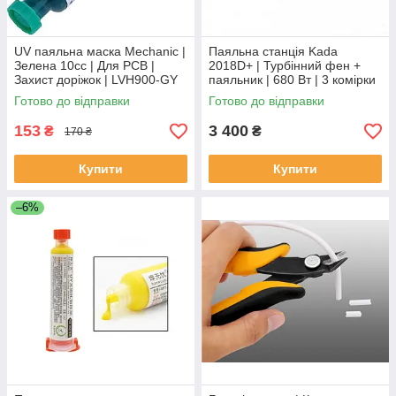
UV паяльна маска Mechanic |
Паяльна станція Kada
Зелена 10cc | Для PCB |
2018D+ | Турбінний фен +
Захист доріжок | LVH900-GY
паяльник | 680 Вт | 3 комірки
пам'яті
Готово до відправки
Готово до відправки
153
3 400
₴
₴
170 ₴
Купити
Купити
–6%