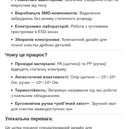
мікросхем від пилу.
Виробництв SMD-компонентів:
Видалення
забруднень без ризику статичного розряду.
Електронних лабораторій:
Робота з чутливими
пристроями в ESD-зонах.
Збирачів електроніки:
Компактний дизайн для
точної очистки дрібних деталей.
Чому це працює?
Провідні матеріали:
PA (щетина) та PP (ручка)
відводять статичну електрику.
Антистатичні властивості:
Опір щетини — 10⁷–10⁸
Ом, ручки — 10⁵–10⁶ Ом.
Термостійкість:
Витримує нагрівання під час роботи
з паяльним обладнанням.
Ергономічна ручка «риб’ячий хвіст»:
Зручний хват
для очистки важкодоступних зон.
Унікальна перевага:
Ця щітка поєднує спеціалізований дизайн для