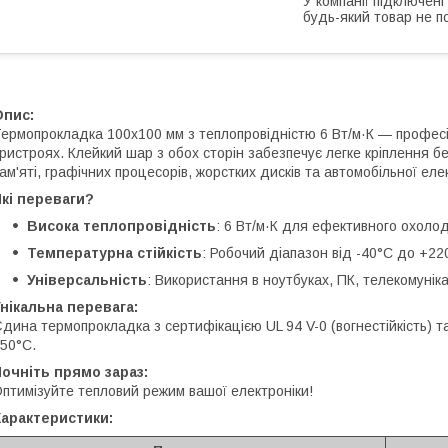
У компанії підключені
будь-який товар не п
Опис:
ермопрокладка 100x100 мм з теплопровідністю 6 Вт/м·К — професі
ристроях. Клейкий шар з обох сторін забезпечує легке кріплення бе
ам'яті, графічних процесорів, жорстких дисків та автомобільної ел
кі переваги?
Висока теплопровідність
: 6 Вт/м·К для ефективного охоло
Температурна стійкість
: Робочий діапазон від -40°C до +22
Універсальність
: Використання в ноутбуках, ПК, телекомунік
нікальна перевага:
дина термопрокладка з сертифікацією UL 94 V-0 (вогнестійкість) 
50°C.
очніть прямо зараз:
птимізуйте тепловий режим вашої електроніки!
Характеристики: