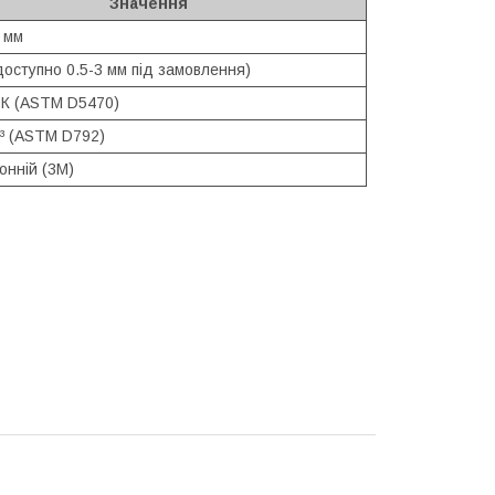
Значення
 мм
доступно 0.5-3 мм під замовлення)
м·К (ASTM D5470)
м³ (ASTM D792)
онній (3М)