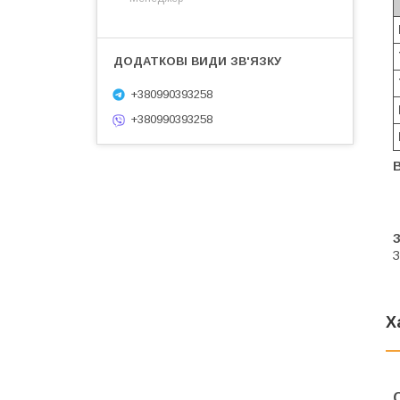
+380990393258
+380990393258
З
З
Х