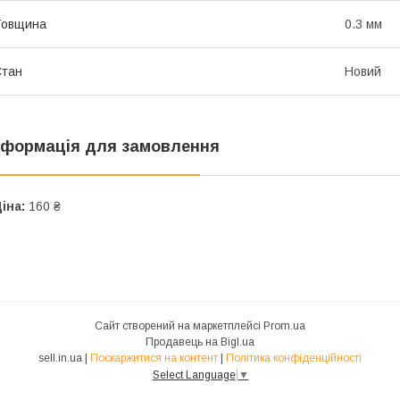
Товщина
0.3 мм
Стан
Новий
нформація для замовлення
іна:
160 ₴
Сайт створений на маркетплейсі
Prom.ua
Продавець на Bigl.ua
sell.in.ua |
Поскаржитися на контент
|
Політика конфіденційності
Select Language
▼