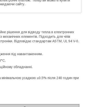
 електронні платежі. Тепер ви можете купити
окидаючи сайту.
йне рішення для відводу тепла в електронних
з механічних елементів. Підходить для чіпів
ектроніки. Відповідає стандартам ASTM, UL 94 V-0.
дження під навантаженням.
0°C.
аційному обладнанні.
та мінімальною усадкою ≤0.5% після 240 годин при