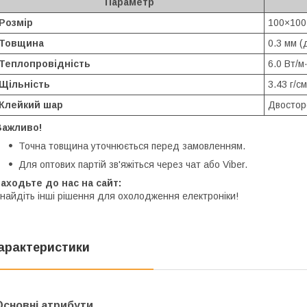
Параметр
Розмір
100×100
Товщина
0.3 мм (
Теплопровідність
6.0 Вт/
Щільність
3.43 г/с
Клейкий шар
Двостор
Важливо!
Точна товщина уточнюється перед замовленням.
Для оптових партій зв'яжіться через чат або Viber.
аходьте до нас на сайт:
найдіть інші рішення для охолодження електроніки!
арактеристики
Основні атрибути