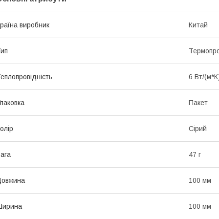
раїна виробник
Китай
ип
Термопр
еплопровідність
6 Вт/(м*К
паковка
Пакет
олір
Сірий
ага
47 г
Довжина
100 мм
Ширина
100 мм