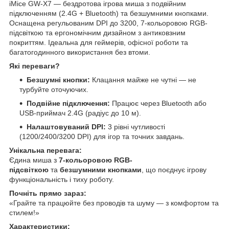
iMice GW-X7 — бездротова ігрова миша з подвійним
підключенням (2.4G + Bluetooth) та безшумними кнопками.
Оснащена регульованим DPI до 3200, 7-кольоровою RGB-
підсвіткою та ергономічним дизайном з антиковзним
покриттям. Ідеальна для геймерів, офісної роботи та
багатогодинного використання без втоми.
Які переваги?
Безшумні кнопки:
Клацання майже не чутні — не
турбуйте оточуючих.
Подвійне підключення:
Працює через Bluetooth або
USB-приймач 2.4G (радіус до 10 м).
Налаштовуваний DPI:
3 рівні чутливості
(1200/2400/3200 DPI) для ігор та точних завдань.
Унікальна перевага:
Єдина миша з
7-кольоровою RGB-
підсвіткою
та
безшумними кнопками
, що поєднує ігрову
функціональність і тиху роботу.
Почніть прямо зараз:
«Грайте та працюйте без проводів та шуму — з комфортом та
стилем!»
Характеристики: