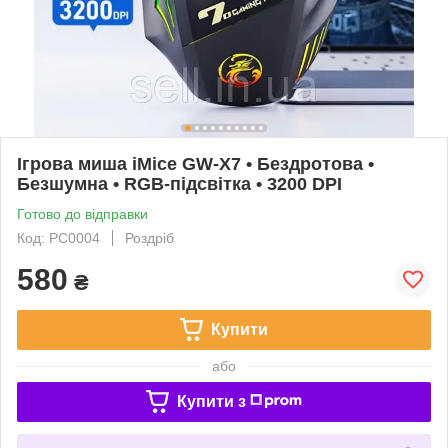
Ігрова миша iMice GW-X7 • Бездротова •
Безшумна • RGB-підсвітка • 3200 DPI
Готово до відправки
Код: PC0004
Роздріб
580
₴
Купити
або
Купити з