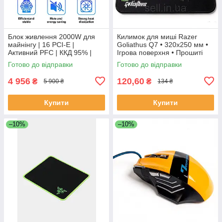
Блок живлення 2000W для
Килимок для миші Razer
майнінгу | 16 PCI-E |
Goliathus Q7 • 320x250 мм •
Активний PFC | ККД 95% |
Ігрова поверхня • Прошиті
ASIC/GPU
краї
Готово до відправки
Готово до відправки
4 956
120,60
₴
₴
5 900 ₴
134 ₴
Купити
Купити
–10%
–10%