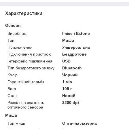
Характеристики
Основні
Виробник
Imice і Estone
Тип
Миша
Призначення
Універсальна
Підключення пристрою
Бездротове
Інтерфейс підключення
USB
Тип бездротового зв'язку
Bluetooth
Колір
Чорний
Гарантійний термін
1 міс
Вага
105 г
Стан
Новий
Роздільна здатність
3200 dpi
оптичного сенсора
Миша
Тип миші
Оптична лазерна