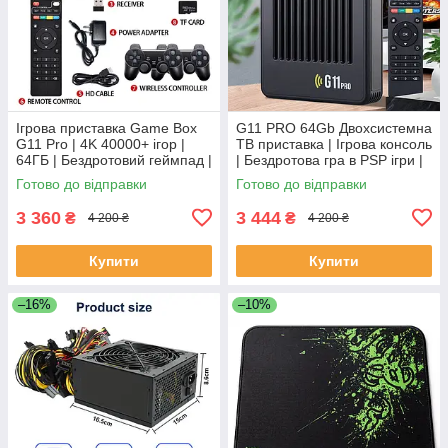
Ігрова приставка Game Box
G11 PRO 64Gb Двохсистемна
G11 Pro | 4K 40000+ ігор |
ТВ приставка | Ігрова консоль
64ГБ | Бездротовий геймпад |
| Бездротова гра в PSP ігри |
Smart TV
4000+ ігор
Готово до відправки
Готово до відправки
3 360
3 444
₴
₴
4 200 ₴
4 200 ₴
Купити
Купити
–16%
–10%