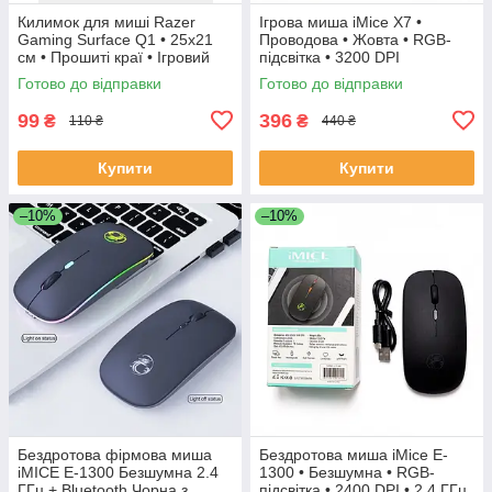
Килимок для миші Razer
Ігрова миша iMice X7 •
Gaming Surface Q1 • 25x21
Проводова • Жовта • RGB-
см • Прошиті краї • Ігровий
підсвітка • 3200 DPI
антистатик
Готово до відправки
Готово до відправки
99
396
₴
₴
110 ₴
440 ₴
Купити
Купити
–10%
–10%
Бездротова фірмова миша
Бездротова миша iMice E-
iMICE Е-1300 Безшумна 2.4
1300 • Безшумна • RGB-
ГГц + Bluetooth Чорна з
підсвітка • 2400 DPI • 2.4 ГГц