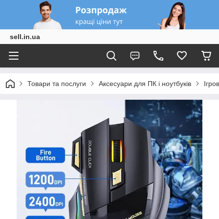
sell.in.ua
Товари та послуги
Аксесуари для ПК і ноутбуків
Ігро