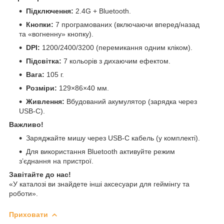
Підключення:
2.4G + Bluetooth.
Кнопки:
7 програмованих (включаючи вперед/назад
та «вогненну» кнопку).
DPI:
1200/2400/3200 (перемикання одним кліком).
Підсвітка:
7 кольорів з дихаючим ефектом.
Вага:
105 г.
Розміри:
129×86×40 мм.
Живлення:
Вбудований акумулятор (зарядка через
USB-C).
Важливо!
Заряджайте мишу через USB-C кабель (у комплекті).
Для використання Bluetooth активуйте режим
з’єднання на пристрої.
Завітайте до нас!
«У каталозі ви знайдете інші аксесуари для геймінгу та
роботи».
Приховати