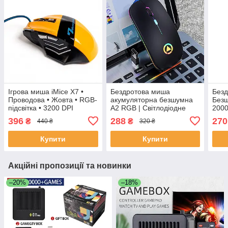
Ігрова миша iMice X7 •
Бездротова миша
Безд
Проводова • Жовта • RGB-
акумуляторна безшумна
Безш
підсвітка • 3200 DPI
A2 RGB | Світлодіодне
2000
підсвічування | 2.4 ГГц |
ноут
396
288
270
₴
₴
440 ₴
320 ₴
Чорна
Купити
Купити
Акційні пропозиції та новинки
–20%
–18%