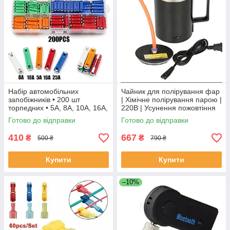
Набір автомобільних
Чайник для полірування фар
запобіжників • 200 шт
| Хімічне полірування парою |
торпедних • 5A, 8A, 10A, 16A,
220В | Усунення пожовтіння
25A • Для класичних авто
Готово до відправки
Готово до відправки
410
667
₴
₴
500 ₴
790 ₴
Купити
Купити
–10%