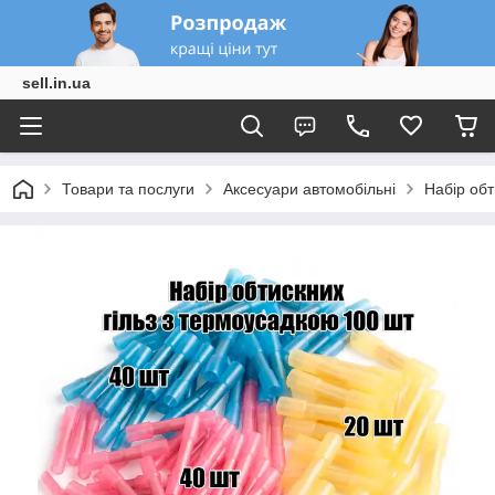
sell.in.ua
Товари та послуги
Аксесуари автомобільні
Набір обт