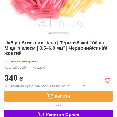
Набір обтискних гільз | Термозбіжні 100 шт |
Мідні з клеєм | 0.5–6.0 мм² | Червоний/синій/
жовтий
Готово до відправки
Код: LD0028
Роздріб
340
₴
Мінімальна сума замовлення на сайті — 500 ₴
Купити
або
Купити з