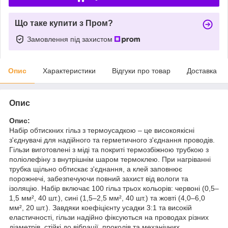
Що таке купити з Пром?
Замовлення під захистом
Опис
Характеристики
Відгуки про товар
Доставка
Опис
Опис:
Набір обтискних гільз з термоусадкою – це високоякісні
з'єднувачі для надійного та герметичного з'єднання проводів.
Гільзи виготовлені з міді та покриті термозбіжною трубкою з
поліолефіну з внутрішнім шаром термоклею. При нагріванні
трубка щільно обтискає з'єднання, а клей заповнює
порожнечі, забезпечуючи повний захист від вологи та
ізоляцію. Набір включає 100 гільз трьох кольорів: червоні (0,5–
1,5 мм², 40 шт.), сині (1,5–2,5 мм², 40 шт.) та жовті (4,0–6,0
мм², 20 шт.). Завдяки коефіцієнту усадки 3:1 та високій
еластичності, гільзи надійно фіксуються на проводах різних
діаметрів, стійкі до вібрації, проколів та механічних