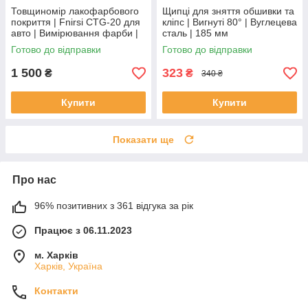
Товщиномір лакофарбового
Щипці для зняття обшивки та
покриття | Fnirsi CTG-20 для
кліпс | Вигнуті 80° | Вуглецева
авто | Вимірювання фарби |
сталь | 185 мм
Діапазон 0-1400 мкм
Готово до відправки
Готово до відправки
1 500
323
₴
₴
340 ₴
Купити
Купити
Показати ще
Про нас
96% позитивних з 361 відгука за рік
Працює з 06.11.2023
м. Харків
Харків, Україна
Контакти