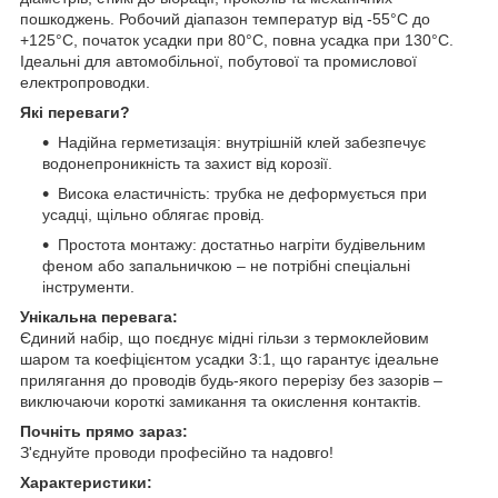
пошкоджень. Робочий діапазон температур від -55°C до
+125°C, початок усадки при 80°C, повна усадка при 130°C.
Ідеальні для автомобільної, побутової та промислової
електропроводки.
Які переваги?
Надійна герметизація: внутрішній клей забезпечує
водонепроникність та захист від корозії.
Висока еластичність: трубка не деформується при
усадці, щільно облягає провід.
Простота монтажу: достатньо нагріти будівельним
феном або запальничкою – не потрібні спеціальні
інструменти.
Унікальна перевага:
Єдиний набір, що поєднує мідні гільзи з термоклейовим
шаром та коефіцієнтом усадки 3:1, що гарантує ідеальне
прилягання до проводів будь-якого перерізу без зазорів –
виключаючи короткі замикання та окислення контактів.
Почніть прямо зараз:
З'єднуйте проводи професійно та надовго!
Характеристики: