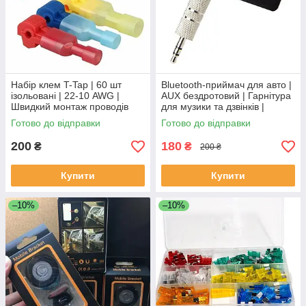
Набір клем T-Tap | 60 шт
Bluetooth-приймач для авто |
ізольовані | 22-10 AWG |
AUX бездротовий | Гарнітура
Швидкий монтаж проводів
для музики та дзвінків |
Кутовий роз'єм
Готово до відправки
Готово до відправки
200
180
₴
₴
200 ₴
Купити
Купити
–10%
–10%