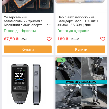
Універсальний
Набір автозапобіжників |
автомобільний тримач •
Стандарт Євро | 120 шт +
Магнітний • 360° обертання •
знімач | 5A-30A | Для
Компактний дизайн
авторемонту
Готово до відправки
Готово до відправки
67,50
189
₴
₴
75 ₴
210 ₴
Купити
Купити
–5%