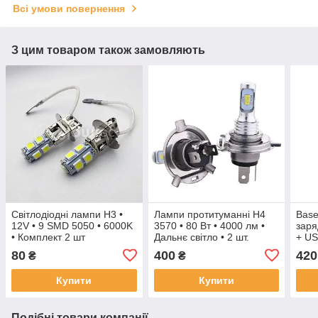
Всі умови повернення
З цим товаром також замовляють
Світлодіодні лампи H3 •
Лампи протитуманні H4
Base
12V • 9 SMD 5050 • 6000K
3570 • 80 Вт • 4000 лм •
заря
• Комплект 2 шт
Дальнє світло • 2 шт.
+ US
Швид
80
400
420
₴
₴
Купити
Купити
Подібні товари компанії