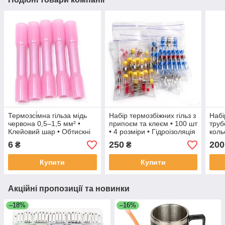
Термозсі́мна гільза мідь
Набір термозбіжних гільз з
Набі
червона 0,5–1,5 мм² •
припоєм та клеєм • 100 шт
труб
Клейовий шар • Обтискні
• 4 розміри • Гідроізоляція
коль
клеми 19А-600В •
Полі
6
250
200
₴
₴
Водонепроникні роз’єми
Купити
Купити
Акційні пропозиції та новинки
–18%
–16%